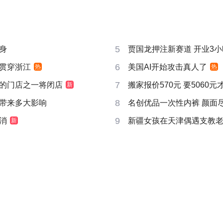
5
身
贾国龙押注新赛道 开业3
6
贯穿浙江
美国AI开始攻击真人了
热
热
7
的门店之一将闭店
搬家报价570元 要5060
新
8
带来多大影响
名创优品一次性内裤 颜面
9
消
新疆女孩在天津偶遇支教
新