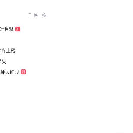

换一换
小时售罄
新
元才肯上楼
尽失
老师哭红眼
新