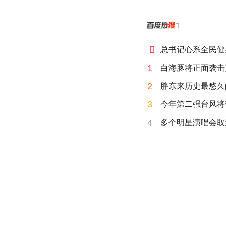


总书记心系全民健
1
白海豚将正面袭击
2
胖东来历史最悠久
3
今年第二强台风将
4
多个明星演唱会取