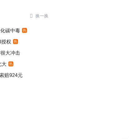

换一换
氧化碳中毒
热
I授权
热
发很大冲击
北大
热
索赔924元