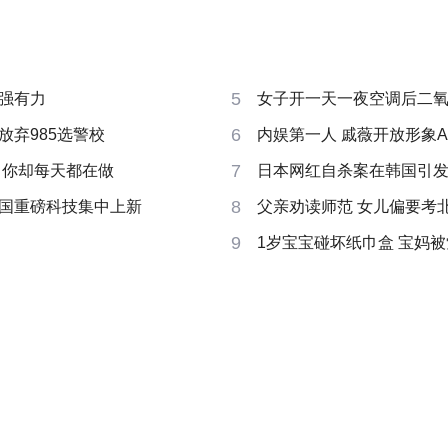
5
强有力
女子开一天一夜空调后二
6
放弃985选警校
内娱第一人 戚薇开放形象A
7
 你却每天都在做
日本网红自杀案在韩国引
8
国重磅科技集中上新
父亲劝读师范 女儿偏要考
9
1岁宝宝碰坏纸巾盒 宝妈被