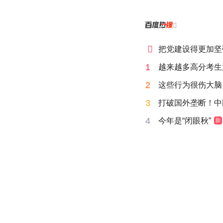


把党建设得更加坚
1
越来越多高分考生
2
这些行为很伤大脑
3
打破国外垄断！中
4
今年是“闭眼秋”
新