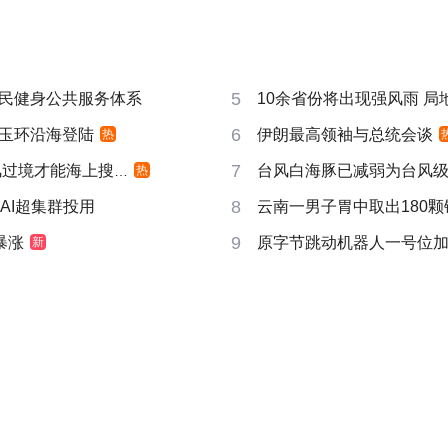
5
民健身公共服务体系
10余省份将出现强风雨 局地
6
玉环沿海登陆
伊朗最高领袖与总统会谈
热
7
过境才能海上搜寻
台风白海豚已减弱为台风
热
8
AI超集群投用
云南一男子胃中取出180颗
9
暴涨
原字节跳动机器人一号位
新