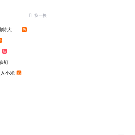

换一换
特大暴雨
热
热
级
新
铁钉
加入小米
热