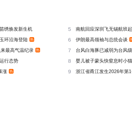
5
苗绣焕发新生机
南航回应深圳飞无锡航班起飞
6
玉环沿海登陆
伊朗最高领袖与总统会谈
热
7
以来最高气温纪录
台风白海豚已减弱为台风
热
8
运行态势
婴儿被子蒙头快窒息时小
9
暴涨
浙江省甬江发生2026年第
热