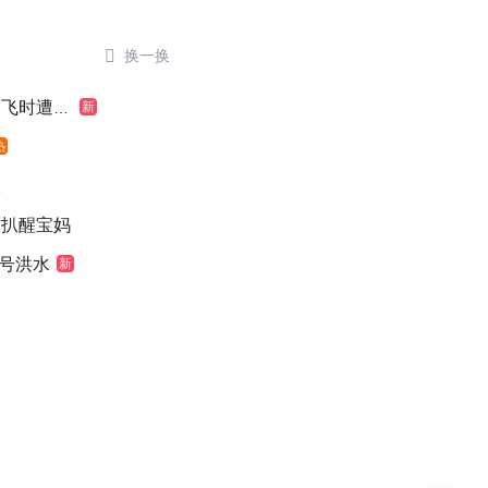

换一换
时遭雷击
新
热
级
猫扒醒宝妈
1号洪水
新