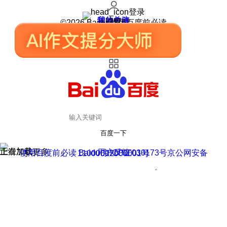
登录
我的关注
我的收藏
皮肤中心
用户反馈
设置
©2026 Baidu 使用百度前必读
百度一下
正在加载
上滑加载更多
用户反馈
使用百度前必读 Baidu 京ICP证030173号
京公网安备11000002000001号