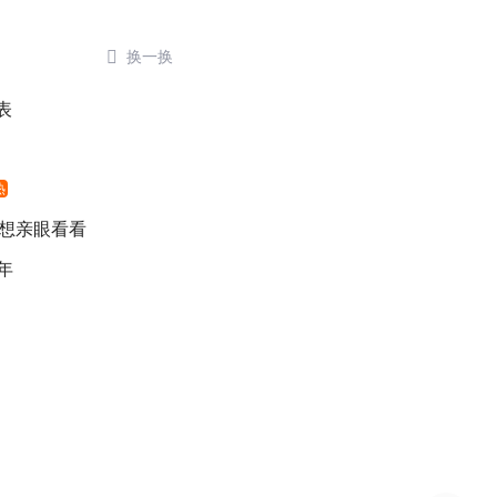

换一换
表
热
 想亲眼看看
年