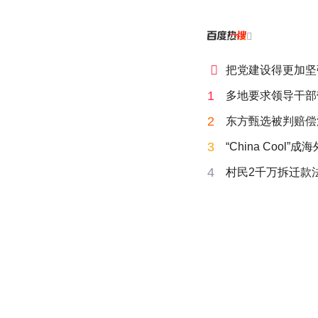


把党建设得更加坚
1
多地要求领导干部
2
东方甄选被判赔偿
3
“China Cool”
4
村民2千万拆迁款法