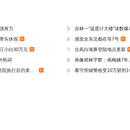
5
强有力
吉林一“温度计大楼”读数爆
6
带头休假
感觉全东北都在等7号
热
热
7
江小白30万元
台风白海豚登陆地点更新
热
8
成海外热词
画像师林宇辉：画梅姨7年
9
院执行后仍拿不到
看守所辅警收受10万获刑1
热